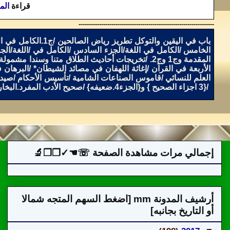
قراءة
الم
------------------------------------------------------------------
باب في اليقين والتوكل تطريز رياض الصالحين
/
ج1.الكامل في اللغة/الجزء الأول
الخامس
/
الكامل في اللغة/الجزء السادس
/
الكامل في
/
اللغة/الج
المقدمة وج1 وج2
.
/
تخريجات أحاديث الطلاق متنا وسندا مشمولة
الأربعة في القرآن
/
إغاثة
اللهفان في مصائد الشيطان
*
/
البرهان ف
العلم للنسائي
/
قاموس الصناعات الشامية
/
تأسيس الأحكام
/
صيد 
/
{3 اجزاء الصحيح } و{الجزء4.ضعيفه
}
/
صحيح الأدب المفرد.البخاري وج2.
إجمالي مرات مشاهدة الصفحة ☏☚✓❐❒🔬
أرشيف المدونة mm [اضغط السهم المتجه شمالا
أو التاريخ بجانبه]