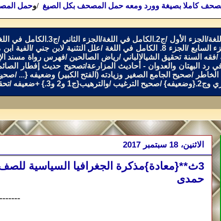
صحف كاملا بصيغة وورد ومعه حمل المصحف بكل الصيغ
/و
حمل المصح
/
ج2.الكامل في اللغة/الجزء الثاني
/
ج3.الكامل في اللغة/الجزء الثالث
زء السابع
/
الجزء 8. الكامل في اللغة
/
علل التثنية لابن جني
/
الفية ابن 
/
فقه السنة تحقيق الشيالالباني
/
رياض الصالحين
/
فهرس رواة مسند الإ
ي رد البهتان والعدوان - أحاديث المزارعة
/
تصحيح حديث إفطار الصائم
الخاطر
/
صحيح الجامع الصغير وزيادته (الفتح الكبير) وضعيفه
{...
/
صحيح سنن اب
{وضعيفه
}
/
صحيح الترغيب
/
والترهيب{ج1 و2 و3.} +ضعيفه
/
تحقي
الاثنين، 18 سبتمبر 2017
حمدى
-------