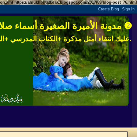
tion.xml
https://alnukhbhtattalak.blogspot.com/2017/09/blog-post_76.html/
❷ مدونة الأميرة الصغيرة أسماء صلاح ال
.عليك انتقاء أمثل مذكرة +الكتاب المدرسي +ال