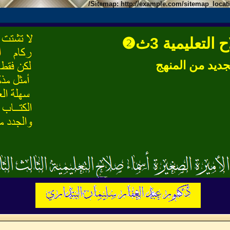
Sitemap: http://example.com/sitemap_loca
تعليمية 3ث❷
جديد من المنهج