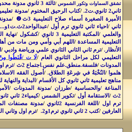
ثالثة 3 ثانوي مدونة محدودة
تشقق السماوات وتكور الشموس
/
ثاني2 ثانوي.ت2
.
/
كتاب الرحيق المختوم
/
مدونة تعليمي
❷
الأميرة الصغيرة أسماء صلاح التعليمية 3ث
/
مدونة
ثاني
/
احياء ثاني ثانوي ترم أول
/
عبدالواحد2ث.ت1و
...
/
والعلمي
/
المكتبة التعليمية 3 ثانوي
/
كشكول
/
نهاية ال
التعليمية المساعدة
/
اللهم أبي وأمي ومن مات من أهل
الأنظار
.
/
ترم ثاني الثاني الثانوي علمي ورياضة وادبي
/
ا
التعليمي لكل مراحل الثانوي العام
/
لَا ت /قْنَطُوا مِنْ ر
المدونات
/
فلسفة.منطق.علم نفس.اجتماع 2ث /ترم اول
هلموا
/
النُخْبَةُ في شِرعَةِ الطلاق
.
/
أصول الفقه الاسلا
مناهج تعليمية ثاني ثانوي كل الأقسام
/
البداية والنهاية 
المناعة /والحساسية
/
طرزان
/
مدونة المدونات
/
الأم
2ث
/
الاستقامة أول
/
تكوير الشمس
/
كيمياء2 ثاني ثانوي ت1
ترم اول
/
اللغة الفرنسية 2ثانوي
/
مدونة مصنفات الم
العارفين
/
كتب 2 ثاني ثانوي ترم1و2
.
/
ترم اول وثاني الم