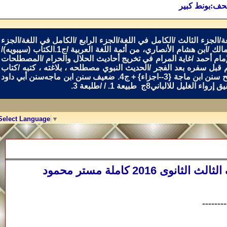
ف:بونط كبير
/
الكامل في اللغة/الجزء الرابع
/
الكامل في اللغة/الجزء
مالك
/
ابن هشام الأنصاري، من أئمة اللغة العربية
/
ج1.الكتاب (سيبويه)/
مام أحمد
/
غاية المرام في تخريج أحاديث الحلال والحرام
/
المصطلحات
 قبل سفره بعد الفجر
/
الحديث النبوي مصطلحه ، بلاغته ، كتبه
/
كتاب
ن ماجة {3--اجزاء} + ج4. ضعيف سنن ابن ماجه
سنن أبي داود
ق إرواء الغليل للالباني8ج
طبيعة 1
.
/ /
طلبعة 3
.
Select Language
▼
3ث**{معادة}مذكرة الجغرافيا السياسية للصف الثالث الثانوى 2016 كاملة مستر محمود
--------