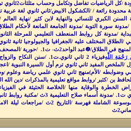
كل الرياضيات تفاضل وتكامل وحساب مثلثات2ثانوي ترم أول وأحيانا ثاني
/
ة محدودة رائعة
/
/
الكشكول الابيض/ثاني ثانوي لغة عربية ترم
 السنن الكبري للنسائي والنهاية لابن كثير
/
نهاية العالم
/
مدونة سورة التوبة
/
مدونة الجامعة المانعة لأحكام الطلاق
بداية
/
مدونة كل روابط المنعطف التعليمي للمرحلة الثانوي
ي
/
الطلاق المختلف عليه
/
الجغرافيا والجيولوجيا ثانية ثانوي
❷
لمنهج في الطلاق
/
عبد الواحد2ث- ت1
.
/
حورية
/
المصحف 
َحْمَةِ اللَّهِ
فيزياء 2 ثاني ثانوي.ت1
.
/
سنن النكاح والزواج
/
الملخص المفيد ثاني ثانوي ترم أول
/
السيرة النبوية
/
اعجا
مي وضوابطه
/
الأم)منهج ثاني ثانوي علمي رياضة وعلوم
وص
/
للحافظ بن /كثبر
/
روابط مواقع تعليمية بالمذكرات
/
دين الله ا
راض الخطرة والوقاية منها
/
الخلاصة الحثيثة في الفيزياء
.
/
مدونة أسماء صلاح التعليمية 3ث
/
مكتبة روابط ثاني
وسوعة الشاملة فهرسة
/
التاريخ 2ث
/
مراجعات ليلة الامتحان ك
اني2ث