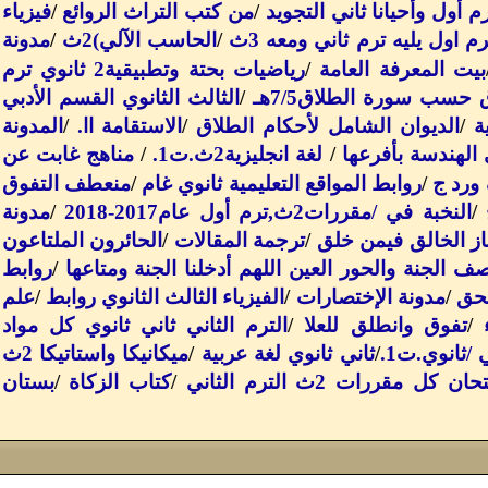
التجويد
/
من كتب التراث الروائع
/
فيزياء
 اول يليه ترم ثاني ومعه 3ث
/
الحاسب الآلي)2ث
/
مدونة
بيت المعرفة العامة
/
رياضيات بحتة وتطبيقية2 ثانوي ترم
 حسب سورة الطلاق7/5هـ
/
الثالث الثانوي القسم الأدبي
ة
/
الديوان الشامل لأحكام الطلاق
/
الاستقامة اا
.
/
المدونة
الهندسة بأفرعها
/
لغة انجليزية2ث.ت1
.
/
مناهج غابت عن
ورد ج
/
روابط المواقع التعليمية ثانوي غام
/
منعطف التفوق
/
النخبة في /مقررات2ث,ترم أول عام2017-2018
/
مدونة
ز الخالق فيمن خلق
/
ترجمة المقالات
/
الحائرون الملتاعون
ف الجنة والحور العين اللهم أدخلنا الجنة ومتاعها
/
روابط
لحق
/
مدونة الإختصارات
/
الفيزياء الثالث الثانوي روابط
/
علم
/
تفوق وانطلق للعلا
/
الترم الثاني ثاني ثانوي كل مواد
 /ثانوي.ت1
.
/
ثاني ثانوي لغة عربية
/
ميكانيكا واستاتيكا 2ث
ل مقررات 2ث الترم الثاني
/
كتاب الزكاة
/
بستان